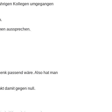
gjährigen Kollegen umgegangen
o.
men aussprechen.
henk passend wäre. Also hat man
kt damit gegen null.