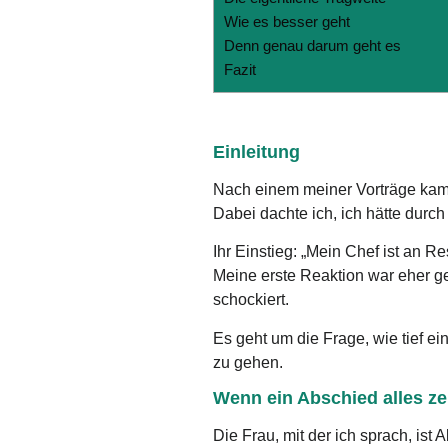
Wie es besser geht
Denn genau darum geht es
Fazit
Einleitung
Nach einem meiner Vorträge kam e
Dabei dachte ich, ich hätte durc
Ihr Einstieg: „Mein Chef ist an Re
Meine erste Reaktion war eher gel
schockiert.
Es geht um die Frage, wie tief 
zu gehen.
Wenn ein Abschied alles ze
Die Frau, mit der ich sprach, ist