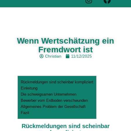
Wenn Wertschätzung ein
Fremdwort ist
Christian
11/12/2025
Rückmeldungen sind scheinbar kompliziert
Einleitung
Die schweigsamen Unternehmen
Bewerber vom Erdboden verschwunden
Allgemeines Problem der Gesellschaft
Fazit
Rückmeldungen sind scheinbar