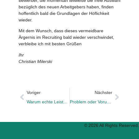
Bewerber, die momentan teilweise die freie Auswahl
bezüglich des neuen Arbeitgebers haben, finden
hoffentlich bald die Grundlagen der Höflichkeit
wieder.
Mit dem Wunsch, dass dieses vermeidbare
Ärgernis im Recruiting bald wieder verschwindet,
verbleibe ich mit besten Grüßen
Ihr
Christian Milerski
Voriger
Nächster
Warum echte Leistungsfreude der stärkste Treiber für unternehmerischen Erfolg ist
Problem oder Vorurteil
© 2026 All Rights Reserved.