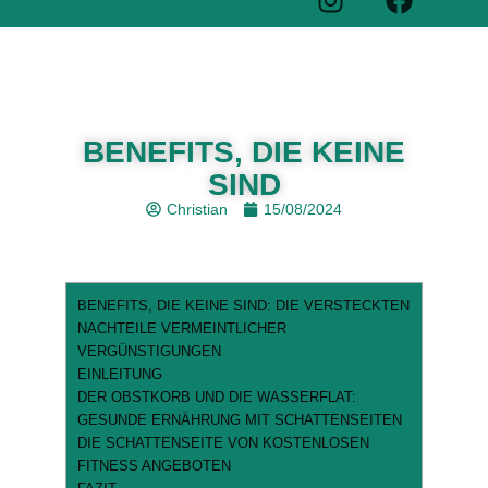
BENEFITS, DIE KEINE
SIND
Christian
15/08/2024
BENEFITS, DIE KEINE SIND: DIE VERSTECKTEN
NACHTEILE VERMEINTLICHER
VERGÜNSTIGUNGEN
EINLEITUNG
DER OBSTKORB UND DIE WASSERFLAT:
GESUNDE ERNÄHRUNG MIT SCHATTENSEITEN
DIE SCHATTENSEITE VON KOSTENLOSEN
FITNESS ANGEBOTEN