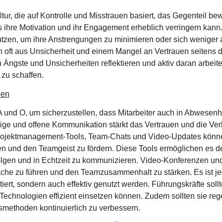
r, die auf Kontrolle und Misstrauen basiert, das Gegenteil bewi
ihre Motivation und ihr Engagement erheblich verringern kann
utzen, um ihre Anstrengungen zu minimieren oder sich weniger
n oft aus Unsicherheit und einem Mangel an Vertrauen seitens de
 Ängste und Unsicherheiten reflektieren und aktiv daran arbeite
zu schaffen.
ien
A und O, um sicherzustellen, dass Mitarbeiter auch in Abwesenh
ßige und offene Kommunikation stärkt das Vertrauen und die Ve
Projektmanagement-Tools, Team-Chats und Video-Updates könne
n und den Teamgeist zu fördern. Diese Tools ermöglichen es d
rfolgen und in Echtzeit zu kommunizieren. Video-Konferenzen und
äche zu führen und den Teamzusammenhalt zu stärken. Es ist je
ert, sondern auch effektiv genutzt werden. Führungskräfte sollte
e Technologien effizient einsetzen können. Zudem sollten sie 
methoden kontinuierlich zu verbessern.