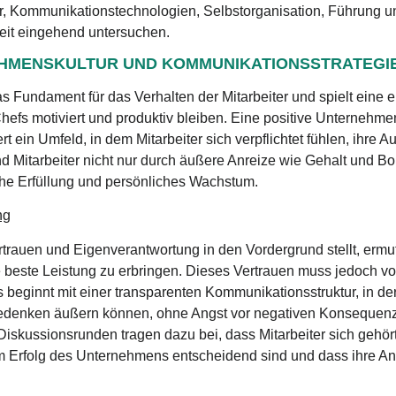
r, Kommunikationstechnologien, Selbstorganisation, Führung 
it eingehend untersuchen.
EHMENSKULTUR UND KOMMUNIKATIONSSTRATEGI
s Fundament für das Verhalten der Mitarbeiter und spielt eine 
efs motiviert und produktiv bleiben. Eine positive Unternehmen
rt ein Umfeld, in dem Mitarbeiter sich verpflichtet fühlen, ihre
nd Mitarbeiter nicht nur durch äußere Anreize wie Gehalt und Bo
iche Erfüllung und persönliches Wachstum.
ng
trauen und Eigenverantwortung in den Vordergrund stellt, ermuti
beste Leistung zu erbringen. Dieses Vertrauen muss jedoch vo
 beginnt mit einer transparenten Kommunikationsstruktur, in der
Bedenken äußern können, ohne Angst vor negativen Konseque
skussionsrunden tragen dazu bei, dass Mitarbeiter sich gehört
um Erfolg des Unternehmens entscheidend sind und dass ihre A