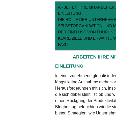
ARBEITEN IHRE MITARBEITER
EINLEITUNG
DIE ROLLE DER UNTERNEHM
SELBSTORGANISATION UND M
DER EINFLUSS VON FÜHRUN
KLARE ZIELE UND ERWARTU
FAZIT
ARBEITEN IHRE M
EINLEITUNG
In einer zunehmend globalisierten
längst keine Ausnahme mehr, son
Herausforderungen mit sich, insb
die sich dabei stellt, ist, ob und
einen Rückgang der Produktivität,
Blogbeitrag beleuchten wir die vi
bieten Strategien, wie Unternehm