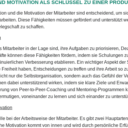
D MOTIVATION ALS SCHLÜSSEL ZU EINER PROD
ion und die Motivation der Mitarbeiter sind entscheidend, um si
arbeiten. Diese Fähigkeiten müssen gefördert und unterstützt w
legschaft zu schaffen.
n
 Mitarbeiter in der Lage sind, ihre Aufgaben zu priorisieren, De
äfte können diese Fähigkeiten fördern, indem sie Schulungen z
inuierlichen Verbesserung etablieren. Ein wichtiger Aspekt der S
 Freiheit haben, Entscheidungen zu treffen und ihre Arbeit so zu 
nicht nur die Selbstorganisation, sondern auch das Gefühl der 
n dabei unterstützend wirken, indem sie klare Ziele und Erwa
rung von Peer-to-Peer-Coaching und Mentoring-Programmen ka
 ermutigen, voneinander zu lernen und sich einander zu unterstü
ivation
lle bei der Arbeitsweise der Mitarbeiter. Es gibt zwei Hauptarten
sche Motivation kommt von innen und wird durch persönliche Erf