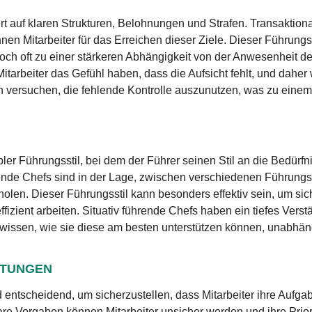
rt auf klaren Strukturen, Belohnungen und Strafen. Transaktion
en Mitarbeiter für das Erreichen dieser Ziele. Dieser Führungs
jedoch oft zu einer stärkeren Abhängigkeit von der Anwesenheit 
tarbeiter das Gefühl haben, dass die Aufsicht fehlt, und daher w
n versuchen, die fehlende Kontrolle auszunutzen, was zu einem
xibler Führungsstil, bei dem der Führer seinen Stil an die Bedürf
hrende Chefs sind in der Lage, zwischen verschiedenen Führung
len. Dieser Führungsstil kann besonders effektiv sein, um sich
izient arbeiten. Situativ führende Chefs haben ein tiefes Verst
 wissen, wie sie diese am besten unterstützen können, unabhän
RTUNGEN
 entscheidend, um sicherzustellen, dass Mitarbeiter ihre Aufg
lare Vorgaben können Mitarbeiter unsicher werden und ihre Prior