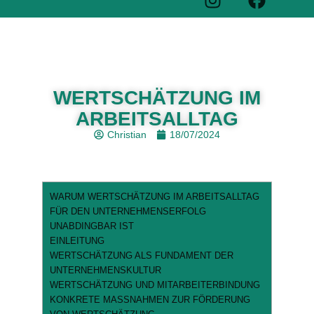
WERTSCHÄTZUNG IM
ARBEITSALLTAG
Christian
18/07/2024
WARUM WERTSCHÄTZUNG IM ARBEITSALLTAG
FÜR DEN UNTERNEHMENSERFOLG
UNABDINGBAR IST
EINLEITUNG
WERTSCHÄTZUNG ALS FUNDAMENT DER
UNTERNEHMENSKULTUR
WERTSCHÄTZUNG UND MITARBEITERBINDUNG
KONKRETE MASSNAHMEN ZUR FÖRDERUNG